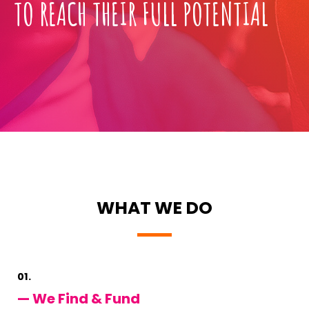
TO REACH THEIR FULL POTENTIAL
WHAT WE DO
01.
— We Find & Fund